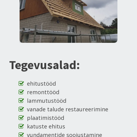
Tegevusalad:
ehitustööd
remonttööd
lammutustööd
vanade talude restaureerimine
plaatimistööd
katuste ehitus
vundamentide soojustamine