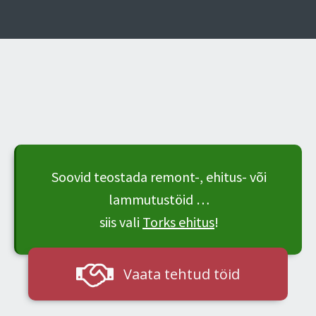
Soovid teostada remont-, ehitus- või
lammutustöid …
siis vali
Torks ehitus
!
Vaata tehtud töid