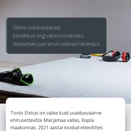
Oleme usaldusväärsed,
paindlikud ning valmis koostööks,
teostamaks just sinule sobivaid lahendusi.
Torks Ehitus on väike kuid usaldusväärne
ehitusettevõte Märjamaa vallas, Rapla
maakonnas. 2021 aastal loodud ettevõttes